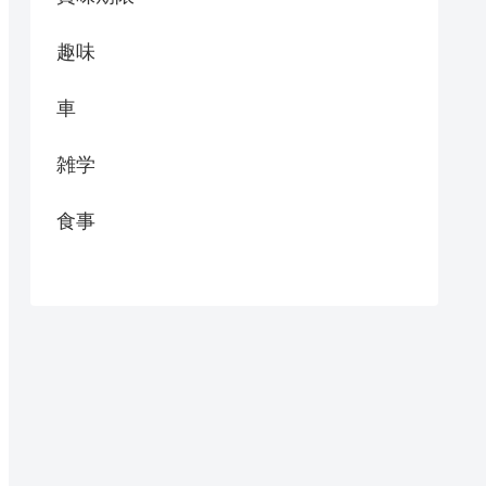
趣味
車
雑学
食事