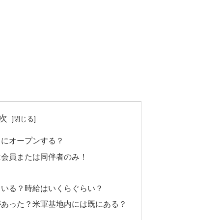
次
こにオープンする？
は会員または同伴者のみ！
？
ている？時給はいくらぐらい？
があった？米軍基地内には既にある？