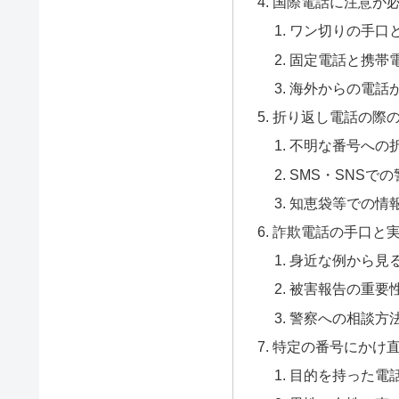
国際電話に注意が
ワン切りの手口
固定電話と携帯
海外からの電話
折り返し電話の際
不明な番号への
SMS・SNSで
知恵袋等での情
詐欺電話の手口と
身近な例から見
被害報告の重要
警察への相談方
特定の番号にかけ
目的を持った電