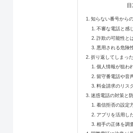
目
知らない番号から
不審な電話と感
詐欺の可能性と
悪用される危険
折り返してしまっ
個人情報が狙わ
留守番電話や音
料金請求のリス
迷惑電話の対策と
着信拒否の設定
アプリを活用し
相手の正体を調