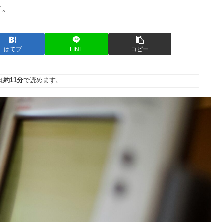
す。
はてブ
LINE
コピー
は
約11分
で読めます。