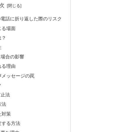
次
の電話に折り返した際のリスク
じる場面
は？
性
た場合の影響
れる理由
声メッセージの罠
ク
防止法
方法
た対策
査する方法