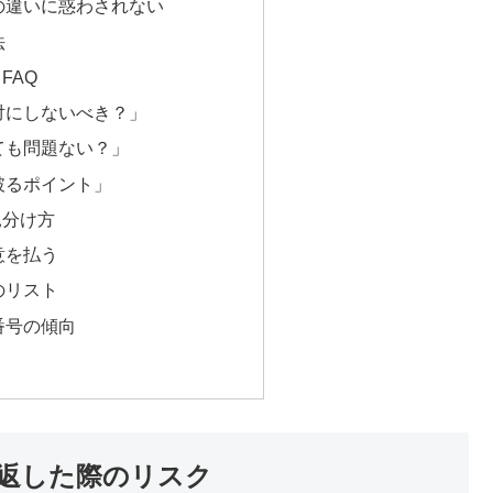
の違いに惑わされない
法
FAQ
対にしないべき？」
ても問題ない？」
破るポイント」
見分け方
意を払う
のリスト
番号の傾向
返した際のリスク