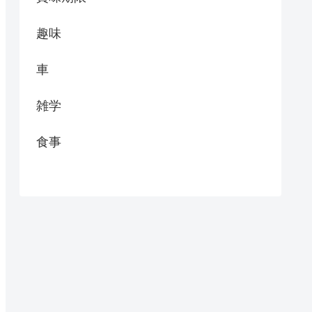
趣味
車
雑学
食事