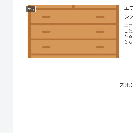
エ
生活
ン
エア
こと
たる
とも
スポ