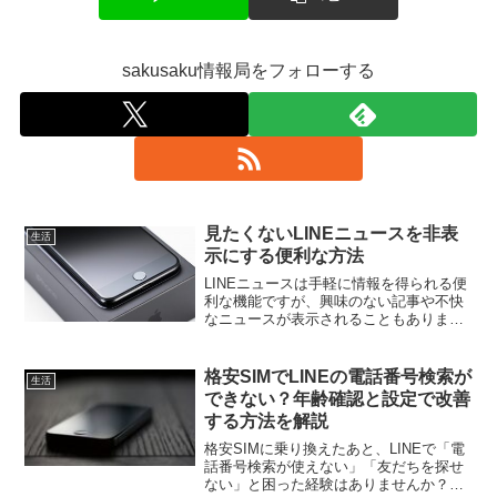
sakusaku情報局をフォローする
見たくないLINEニュースを非表
生活
示にする便利な方法
LINEニュースは手軽に情報を得られる便
利な機能ですが、興味のない記事や不快
なニュースが表示されることもありま
す。そのような場合に、見たくない記事
を非表示にする方法を知っておくと、よ
り快適にLINEニュースを活用できます。
格安SIMでLINEの電話番号検索が
生活
本記事では、LIN...
できない？年齢確認と設定で改善
する方法を解説
格安SIMに乗り換えたあと、LINEで「電
話番号検索が使えない」「友だちを探せ
ない」と困った経験はありませんか？料