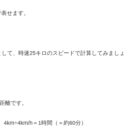
で表せます。
るとして、時速25キロのスピードで計算してみましょ
の距離です。
km÷4km/h＝1時間（＝約60分）