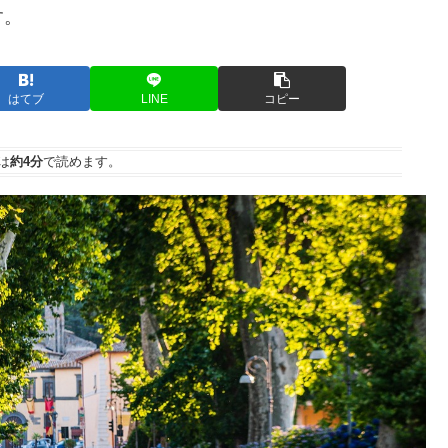
す。
はてブ
LINE
コピー
は
約4分
で読めます。