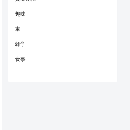
趣味
車
雑学
食事