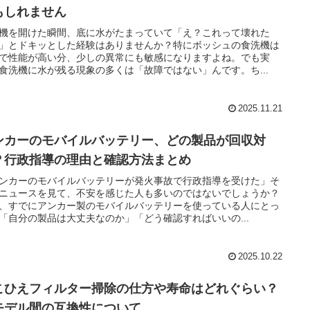
もしれません
機を開けた瞬間、底に水がたまっていて「え？これって壊れた
」とドキッとした経験はありませんか？特にボッシュの食洗機は
で性能が高い分、少しの異常にも敏感になりますよね。でも実
食洗機に水が残る現象の多くは「故障ではない」んです。ち...
2025.11.21
ンカーのモバイルバッテリー、どの製品が回収対
？行政指導の理由と確認方法まとめ
ンカーのモバイルバッテリーが発火事故で行政指導を受けた」そ
ニュースを見て、不安を感じた人も多いのではないでしょうか？
、すでにアンカー製のモバイルバッテリーを使っている人にとっ
「自分の製品は大丈夫なのか」「どう確認すればいいの...
2025.10.22
こひえフィルター掃除の仕方や寿命はどれぐらい？
モデル間の互換性について