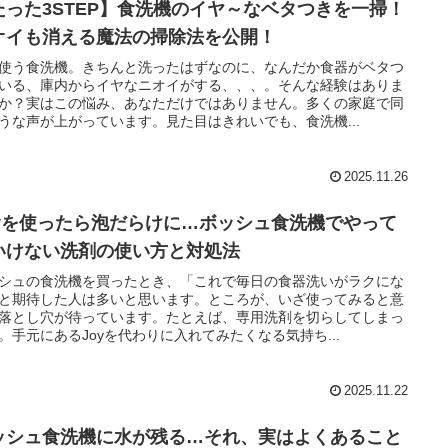
たった3STEP】食洗機のイヤ～なベタつきを一掃！
オイも消える魔法の掃除法を公開！
使う食洗機。きちんと洗ったはずなのに、なんだか食器がベタつ
いる、庫内からイヤなニオイがする、、、。そんな経験はありま
か？実はこの悩み、あなただけではありません。多くの家庭で同
うな声が上がっています。見た目はきれいでも、食洗機...
2025.11.26
oyを使ったら泡だらけに…ボッシュ食洗機でやって
いけない洗剤の使い方と対処法
シュの食洗機を買ったとき、「これで毎日の食器洗いがラクにな
と期待した人は多いと思います。ところが、いざ使ってみると意
落とし穴が待っています。たとえば、専用洗剤を切らしてしまっ
。手元にあるJoyを代わりに入れてみたくなる気持ち...
2025.11.22
ッシュ食洗機に水が残る…それ、実はよくあること