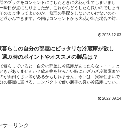
器のプラグをコンセントにさしたときに火花が出てしまいまし
一瞬目が点になりましたが、これからどうしたら良いのでしょう
そのまま使ってよいのか、修理の手配をしないといけないのか
と浮かんできます。今回はコンセントから火花が出た場合の対応
いてまとめました。
2023.12.03
家暮らしの自分の部屋にピッタリな冷蔵庫が欲し
！選ぶ時のポイントやオススメの製品は？
で暮らしていると「自分の部屋に冷蔵庫があったらな～・・」と
ときがありませんか？飲み物を飲みたい時にわざわざ冷蔵庫まで
のが面倒くさい等があるかもしれません。今回は、実家住まいで
分の部屋に置ける、コンパクトで使い勝手の良い冷蔵庫について
めました。
2022.09.14
ンサーリンク