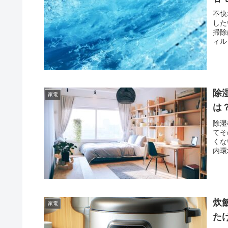
不快
した
掃除
ィル
除
家電
は
除湿
てそ
くな
内環
炊
家電
た