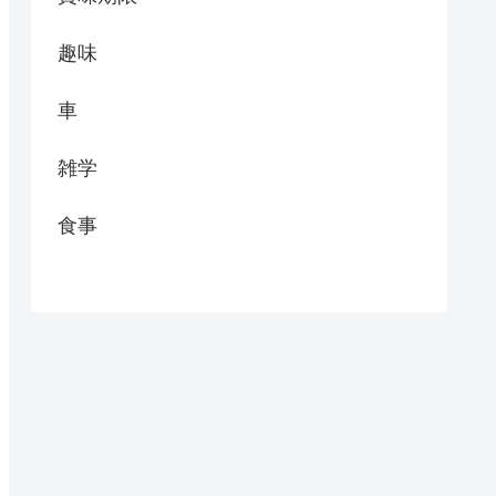
趣味
車
雑学
食事