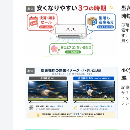
型
家電
時
型落
索す
す。
費や
4
家電
準
記事
か？
トを
テレ