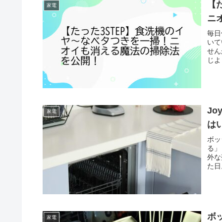
【
家電
ニ
毎日
いて
せん
じよ
J
家電
は
ボッ
る」
外な
た日
ボ
家電