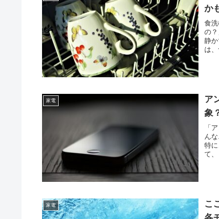
か
食洗
の？
静か
は、
ア
家電
象
「ア
んな
特に
て、
こ
家電
各