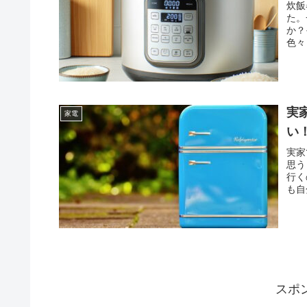
炊飯
た。
か？
色々
につ
実
家電
い
実家
思う
行く
も自
まと
スポ