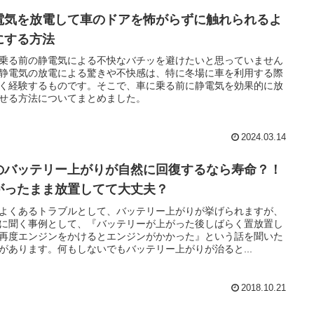
電気を放電して車のドアを怖がらずに触れられるよ
にする方法
乗る前の静電気による不快なバチッを避けたいと思っていません
静電気の放電による驚きや不快感は、特に冬場に車を利用する際
く経験するものです。そこで、車に乗る前に静電気を効果的に放
せる方法についてまとめました。
2024.03.14
のバッテリー上がりが自然に回復するなら寿命？！
がったまま放置してて大丈夫？
よくあるトラブルとして、バッテリー上がりが挙げられますが、
に聞く事例として、『バッテリーが上がった後しばらく置放置し
再度エンジンをかけるとエンジンがかかった』という話を聞いた
があります。何もしないでもバッテリー上がりが治ると...
2018.10.21