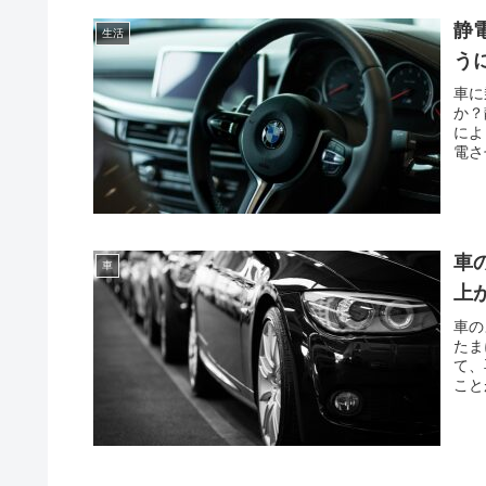
静
生活
う
車に
か？
によ
電さ
車
車
上
車の
たま
て、
こと