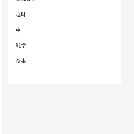
趣味
車
雑学
食事