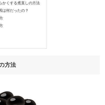
らかくする煮直しの方法
因は何だったの？
方
方
の方法