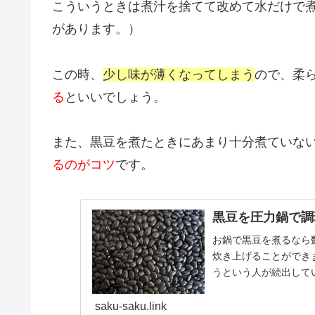
こういうときは煮汁を捨てて改めて水だけで
があります。）
この時、
少し味が薄くなってしまう
ので、柔
る
といいでしょう。
また、黒豆を煮たときにあまり十分煮ていな
るのがコツ
です。
黒豆を圧力鍋で調
お鍋で黒豆を煮るなら
炊き上げることができ
うという人が続出してい
めました。ところ...
saku-saku.link