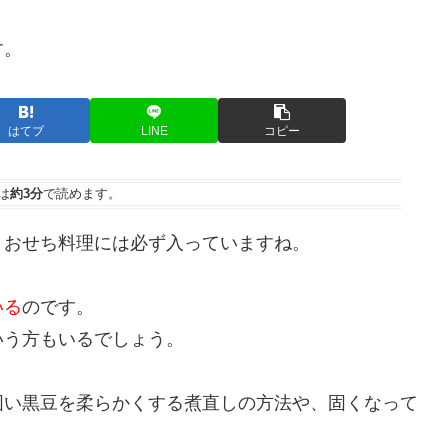
す。
はてブ
LINE
コピー
は
約3分
で読めます。
！おせち料理には必ず入っていますね。
いる
のです。
いう方もいるでしょう。
固い黒豆を柔らかくする煮直しの方法や、固くなって