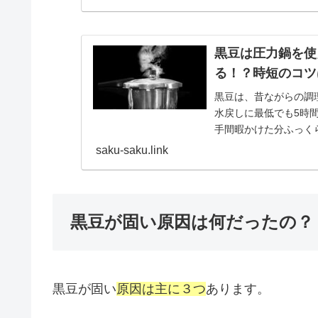
黒豆は圧力鍋を使
る！？時短のコツ
黒豆は、昔ながらの調
水戻しに最低でも5時
手間暇かけた分ふっく
間がかかりすぎです＾..
saku-saku.link
黒豆が固い原因は何だったの？
黒豆が固い
原因は主に３つ
あります。