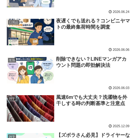
2026.06.24
夜遅くでも送れる？コンビニヤマ
日用品
トの最終集荷時間を調査
2026.06.06
削除できない？LINEマンガアカ
生活
ウント問題の即効解決法
2026.06.03
風速6mでも大丈夫？洗濯物を外
雑学
干しする時の判断基準と注意点
2025.12.09
【ズボラさん必見】ドライヤーな
雑学