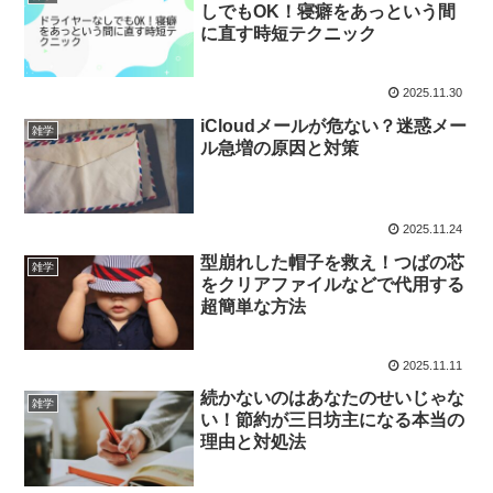
しでもOK！寝癖をあっという間
に直す時短テクニック
2025.11.30
iCloudメールが危ない？迷惑メー
雑学
ル急増の原因と対策
2025.11.24
型崩れした帽子を救え！つばの芯
雑学
をクリアファイルなどで代用する
超簡単な方法
2025.11.11
続かないのはあなたのせいじゃな
雑学
い！節約が三日坊主になる本当の
理由と対処法