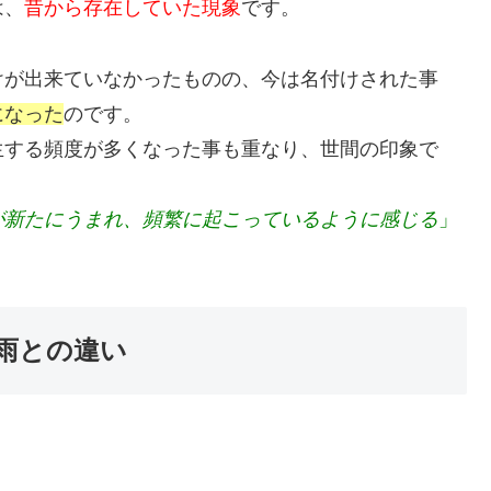
は、
昔から存在していた現象
です。
けが出来ていなかったものの、今は名付けされた事
になった
のです。
生する頻度が多くなった事も重なり、世間の印象で
が新たにうまれ、頻繁に起こっているように感じる
」
雨との違い
？