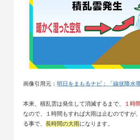
画像引用元：
明日をまもるナビ：「線状降水
本来、積乱雲は発生して消滅するまで、
１時
なので、１時間もすれば大雨は止むのですが
る事で、
長時間の大雨
になります。