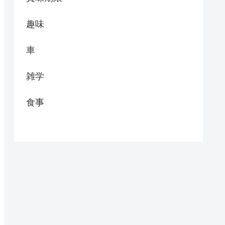
趣味
車
雑学
食事